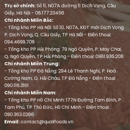
Trụ sở chính:
Số 11, N07A đường 11 Dịch Vọng, Cầu
Giấy, Hà Nội - 08.177.23456
Chi nhánh Miền Bắc:
- Tổng kho PP Hà Nội: Số 10, N07A, KĐT mới Dịch Vọng.
P. Dịch Vọng, Q. Cầu Giấy, TP Hà Nội - Điện thoại:
094.4699.709
- Tổng kho PP Hải Phòng: 79 Ngô Quyền, P. Máy Chai,
Q. Ngô Quyền, TP Hải Phòng - Điện thoại: 0981.936.208
Chi nhánh Miền Trung:
- Tổng kho PP Đà Nẵng: 294 Lê Thanh Nghị, P. Hoà
Cường Nam, Q. Hải Châu, TP Đà Nẵng - Điện thoại:
090.116.3161
Chi nhánh Miền Nam:
- Tổng kho PP Hồ Chí Minh: 177N Đường Tam Bình, P.
Tam Phú, TP Thủ Đức, Hồ Chí Minh - Điện thoại:
090.363.0266
Email:
contact@qualifoods.vn