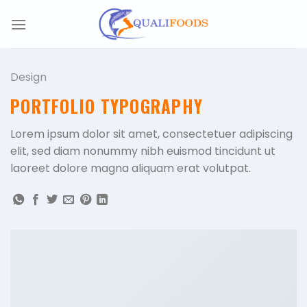
Skip
to
content
Design
PORTFOLIO TYPOGRAPHY
Lorem ipsum dolor sit amet, consectetuer adipiscing
elit, sed diam nonummy nibh euismod tincidunt ut
laoreet dolore magna aliquam erat volutpat.