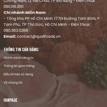
Cường Nam, Q. Hải Châu, TP Đà Nẵng - Điện thoại:
090.116.3161
Chi nhánh Miền Nam:
- Tổng kho PP Hồ Chí Minh: 177N Đường Tam Bình, P.
Tam Phú, TP Thủ Đức, Hồ Chí Minh - Điện thoại:
090.363.0266
Email:
contact@qualifoods.vn
THÔNG TIN CỬA HÀNG
Chính sách riêng tư
Thông tin giao hàng
Điều khoản sử dụng
Về chúng tôi
FANPAGE