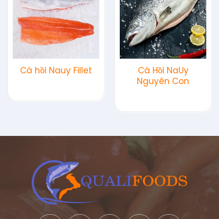
wishlist
wishlist
Cá hồi Nauy Fillet
Cá Hồi NaUy
Nguyên Con