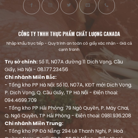
CÔNG TY TNHH THỰC PHẨM CHẤT LƯỢNG CANADA
Nhập khẩu trực tiếp - Quy trình an toàn có giấy xác nhận - Giá cả
cạnh tranh
Trụ sở chính:
Số 11, N07A đường 11 Dịch Vọng, Cầu
Giấy, Hà Nội - 08.177.23456
Chi nhánh Miền Bắc:
- Tổng kho PP Hà Nội: Số 10, N07A, KĐT mới Dịch Vọng.
P. Dịch Vọng, Q. Cầu Giấy, TP Hà Nội - Điện thoại:
094.4699.709
- Tổng kho PP Hải Phòng: 79 Ngô Quyền, P. Máy Chai,
Q. Ngô Quyền, TP Hải Phòng - Điện thoại: 0981.936.208
Chi nhánh Miền Trung:
- Tổng kho PP Đà Nẵng: 294 Lê Thanh Nghị, P. Hoà