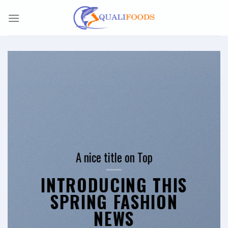
Skip
to
content
A nice title on Top
INTRODUCING THIS
SPRING FASHION
NEWS