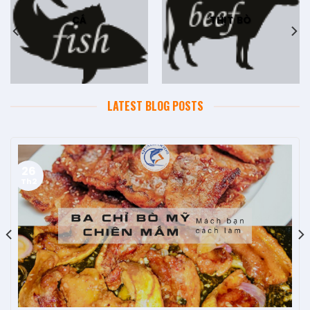
CÁ
THỊT BÒ
LATEST BLOG POSTS
26
Th2