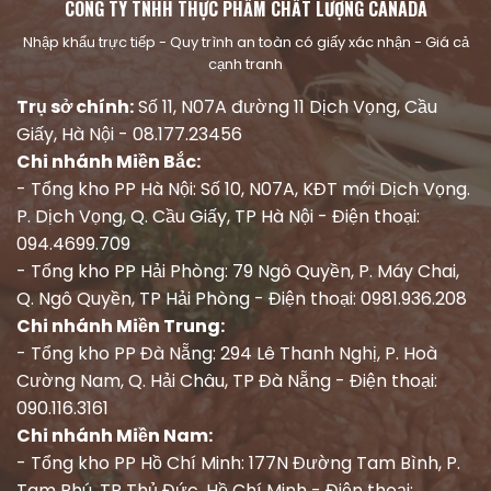
CÔNG TY TNHH THỰC PHẨM CHẤT LƯỢNG CANADA
Nhập khẩu trực tiếp - Quy trình an toàn có giấy xác nhận - Giá cả
cạnh tranh
Trụ sở chính:
Số 11, N07A đường 11 Dịch Vọng, Cầu
Giấy, Hà Nội - 08.177.23456
Chi nhánh Miền Bắc:
- Tổng kho PP Hà Nội: Số 10, N07A, KĐT mới Dịch Vọng.
P. Dịch Vọng, Q. Cầu Giấy, TP Hà Nội - Điện thoại:
094.4699.709
- Tổng kho PP Hải Phòng: 79 Ngô Quyền, P. Máy Chai,
Q. Ngô Quyền, TP Hải Phòng - Điện thoại: 0981.936.208
Chi nhánh Miền Trung:
- Tổng kho PP Đà Nẵng: 294 Lê Thanh Nghị, P. Hoà
Cường Nam, Q. Hải Châu, TP Đà Nẵng - Điện thoại:
090.116.3161
Chi nhánh Miền Nam:
- Tổng kho PP Hồ Chí Minh: 177N Đường Tam Bình, P.
Tam Phú, TP Thủ Đức, Hồ Chí Minh - Điện thoại: