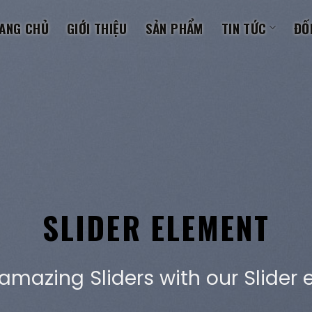
ANG CHỦ
GIỚI THIỆU
SẢN PHẨM
TIN TỨC
ĐỐ
This is a Full Width Slider
Add Any Content or Shortcode here
CLICK ME