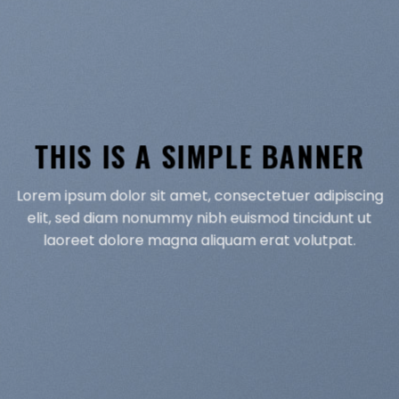
THIS IS A SIMPLE BANNER
Lorem ipsum dolor sit amet, consectetuer adipiscing
elit, sed diam nonummy nibh euismod tincidunt ut
laoreet dolore magna aliquam erat volutpat.