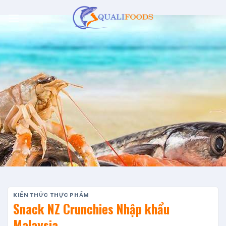
Skip
to
content
KIẾN THỨC THỰC PHẨM
Snack NZ Crunchies Nhập khẩu
Malaysia