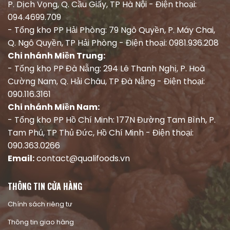
P. Dịch Vọng, Q. Cầu Giấy, TP Hà Nội - Điện thoại:
094.4699.709
- Tổng kho PP Hải Phòng: 79 Ngô Quyền, P. Máy Chai,
Q. Ngô Quyền, TP Hải Phòng - Điện thoại: 0981.936.208
Chi nhánh Miền Trung:
- Tổng kho PP Đà Nẵng: 294 Lê Thanh Nghị, P. Hoà
Cường Nam, Q. Hải Châu, TP Đà Nẵng - Điện thoại:
090.116.3161
Chi nhánh Miền Nam:
- Tổng kho PP Hồ Chí Minh: 177N Đường Tam Bình, P.
Tam Phú, TP Thủ Đức, Hồ Chí Minh - Điện thoại:
090.363.0266
Email:
contact@qualifoods.vn
THÔNG TIN CỬA HÀNG
Chính sách riêng tư
Thông tin giao hàng