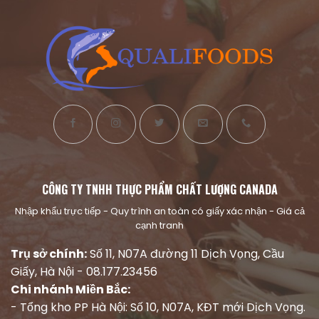
CÔNG TY TNHH THỰC PHẨM CHẤT LƯỢNG CANADA
Nhập khẩu trực tiếp - Quy trình an toàn có giấy xác nhận - Giá cả
cạnh tranh
Trụ sở chính:
Số 11, N07A đường 11 Dịch Vọng, Cầu
Giấy, Hà Nội - 08.177.23456
Chi nhánh Miền Bắc:
- Tổng kho PP Hà Nội: Số 10, N07A, KĐT mới Dịch Vọng.