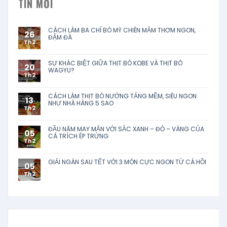
TIN MỚI
CÁCH LÀM BA CHỈ BÒ MỸ CHIÊN MẮM THƠM NGON,
26
ĐẬM ĐÀ
Th2
SỰ KHÁC BIỆT GIỮA THỊT BÒ KOBE VÀ THỊT BÒ
20
WAGYU?
Th2
CÁCH LÀM THỊT BÒ NƯỚNG TẢNG MỀM, SIÊU NGON
13
NHƯ NHÀ HÀNG 5 SAO
Th2
ĐẦU NĂM MAY MẮN VỚI SẮC XANH – ĐỎ – VÀNG CỦA
05
CÁ TRÍCH ÉP TRỨNG
Th2
GIẢI NGÁN SAU TẾT VỚI 3 MÓN CỰC NGON TỪ CÁ HỒI
05
Th2