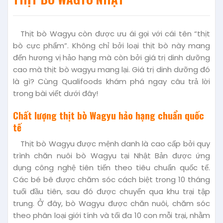
Thịt bò Wagyu còn được ưu ái gọi với cái tên “thịt
bò cực phẩm”. Không chỉ bởi loại thịt bò này mang
đến hương vị hảo hạng mà còn bởi giá trị dinh dưỡng
cao mà thịt bò wagyu mang lại. Giá trị dinh dưỡng đó
là gì? Cùng Qualifoods khám phá ngay câu trả lời
trong bài viết dưới đây!
Chất lượng thịt bò Wagyu hảo hạng chuẩn quốc
tế
Thịt bò Wagyu được mệnh danh là cao cấp bởi quy
trình chăn nuôi bò Wagyu tại Nhật Bản được ứng
dụng công nghệ tiên tiến theo tiêu chuẩn quốc tế.
Các bé bê được chăm sóc cách biệt trong 10 tháng
tuổi đầu tiên, sau đó được chuyển qua khu trại tập
trung. Ở đây, bò Wagyu được chăn nuôi, chăm sóc
theo phân loại giới tính và tối đa 10 con mỗi trại, nhằm