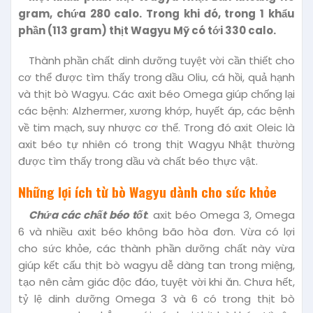
gram, chứa 280 calo. Trong khi đó, trong 1 khẩu
phần (113 gram) thịt Wagyu Mỹ có tới 330 calo.
Thành phần chất dinh dưỡng tuyệt vời cần thiết cho
cơ thể được tìm thấy trong dầu Oliu, cá hồi, quả hạnh
và thịt bò Wagyu. Các axit béo Omega giúp chống lại
các bệnh: Alzhermer, xương khớp, huyết áp, các bệnh
về tim mạch, suy nhược cơ thể. Trong đó axit Oleic là
axit béo tự nhiên có trong thịt Wagyu Nhật thường
được tìm thấy trong dầu và chất béo thực vật.
Những lợi ích từ bò Wagyu dành cho sức khỏe
Chứa các chất béo tốt
: axit béo Omega 3, Omega
6 và nhiều axit béo không bão hòa đơn. Vừa có lợi
cho sức khỏe, các thành phần dưỡng chất này vừa
giúp kết cấu thịt bò wagyu dễ dàng tan trong miệng,
tạo nên cảm giác độc đáo, tuyệt vời khi ăn. Chưa hết,
tỷ lệ dinh dưỡng Omega 3 và 6 có trong thịt bò