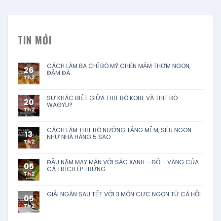
TIN MỚI
CÁCH LÀM BA CHỈ BÒ MỸ CHIÊN MẮM THƠM NGON,
26
ĐẬM ĐÀ
Th2
SỰ KHÁC BIỆT GIỮA THỊT BÒ KOBE VÀ THỊT BÒ
20
WAGYU?
Th2
CÁCH LÀM THỊT BÒ NƯỚNG TẢNG MỀM, SIÊU NGON
13
NHƯ NHÀ HÀNG 5 SAO
Th2
ĐẦU NĂM MAY MẮN VỚI SẮC XANH – ĐỎ – VÀNG CỦA
05
CÁ TRÍCH ÉP TRỨNG
Th2
GIẢI NGÁN SAU TẾT VỚI 3 MÓN CỰC NGON TỪ CÁ HỒI
05
Th2