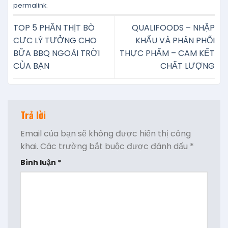
permalink
.
TOP 5 PHẦN THỊT BÒ
QUALIFOODS – NHẬP
CỰC LÝ TƯỞNG CHO
KHẨU VÀ PHÂN PHỐI
BỮA BBQ NGOÀI TRỜI
THỰC PHẨM – CAM KẾT
CỦA BẠN
CHẤT LƯỢNG
Trả lời
Email của bạn sẽ không được hiển thị công
khai.
Các trường bắt buộc được đánh dấu
*
Bình luận
*