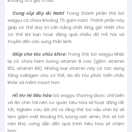
khoảng 10% giá trị sắt.
Cung cấp đầy đủ Natri
: Trong thành phần thịt bò
wagyu có chứa khoảng 75 gam natri. Thành phần này
giúp cơ thể duy trì cân bằng chất lỏng, giữ nhiệt cho
cơ thể khi bạn hoạt động quá nhiều đổ mồ hôi và
truyền đến các xung thần kinh.
Giúp cho tóc chắc khỏe:
Trong thịt bò wagyu Nhật
lại có chứa hàm lượng vitamin B cao (gồm: vitamin
B12, vitamin B6). Những loại vitamin này có tác dụng
tăng collagen cho cơ thể, do đó tóc phát triển chắc
khỏe và mềm mượt hơn.
Hỗ trợ hệ tiêu hóa
: bò wagyu thường được chế biến
và ăn chín tái nên cơ quan tiêu hóa sẽ hoạt động rất
tốt, Nghiên cứu đã chỉ ra rằng thịt bò nấu chín kỹ sẽ
làm giảm mất khoảng 6% lượng axit amin, thịt sẽ trở
nên khô, cứng dẫn đến quá trình tiêu hóa sẽ chậm
hơn.