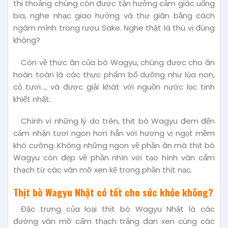
thi thoảng chúng còn được tận hưởng cảm giác uống
bia, nghe nhạc giao hưởng và thư giãn bằng cách
ngâm mình trong rượu Sake. Nghe thật là thú vị đúng
không?
Còn về thức ăn của bò Wagyu, chúng được cho ăn
hoàn toàn là các thực phẩm bổ dưỡng như lúa non,
cỏ tươi…, và được giải khát với nguồn nước lọc tinh
khiết nhất.
Chính vì những lý do trên, thịt bò Wagyu đem đến
cảm nhận tươi ngon hơn hẳn với hương vị ngọt mềm
khó cưỡng. Không những ngon về phần ăn mà thịt bò
Wagyu còn đẹp về phần nhìn với tạo hình vân cẩm
thạch từ các vân mỡ xen kẽ trong phần thịt nạc.
Thịt bò Wagyu Nhật có tốt cho sức khỏe không?
Đặc trưng của loại thịt bò Wagyu Nhật là các
đường vân mỡ cẩm thạch trắng đan xen cùng các