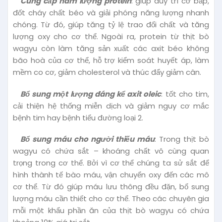
Cung cấp hàm lượng protein
: giúp duy trì cơ bắp,
đốt cháy chất béo và giải phóng năng lượng nhanh
chóng. Từ đó, giúp tăng tỷ lệ trao đổi chất và tăng
lượng oxy cho cơ thể. Ngoài ra, protein từ thịt bò
wagyu còn làm tăng sản xuất các axit béo không
bão hoà của cơ thể, hỗ trợ kiểm soát huyết áp, làm
mềm co cơ, giảm cholesterol và thúc đẩy giảm cân.
Bổ sung một lượng đáng kể axit oleic
: tốt cho tim,
cải thiện hệ thống miễn dịch và giảm nguy cơ mắc
bệnh tim hay bệnh tiểu đường loại 2.
Bổ sung máu cho người thiếu máu
: Trong thịt bò
wagyu có chứa sắt – khoáng chất vô cùng quan
trọng trong cơ thể. Bởi vì cơ thể chúng ta sử sắt để
hình thành tế bào máu, vận chuyển oxy đến các mô
cơ thể. Từ đó giúp máu lưu thông đều đặn, bổ sung
lượng máu cần thiết cho cơ thể. Theo các chuyên gia
mỗi một khẩu phần ăn của thịt bò wagyu có chứa