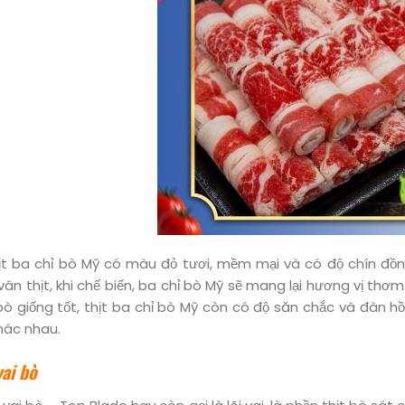
ịt ba chỉ bò Mỹ có màu đỏ tươi, mềm mại và có độ chín đồn
vân thịt, khi chế biến, ba chỉ bò Mỹ sẽ mang lại hương vị t
 bò giống tốt, thịt ba chỉ bò Mỹ còn có độ săn chắc và đàn h
hác nhau.
vai bò