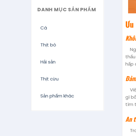
DANH MỤC SẢN PHẨM
Ưu 
Cá
Khô
Thịt bò
Ng
thấu
Hải sản
hấp 
Đảm
Thịt cừu
Vi
Sản phẩm khác
gì b
tìm 
An t
Tr