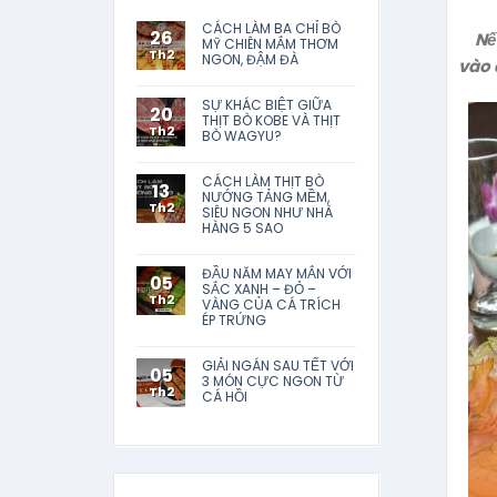
CÁCH LÀM BA CHỈ BÒ
26
Nế
MỸ CHIÊN MẮM THƠM
Th2
NGON, ĐẬM ĐÀ
vào 
SỰ KHÁC BIỆT GIỮA
20
THỊT BÒ KOBE VÀ THỊT
Th2
BÒ WAGYU?
CÁCH LÀM THỊT BÒ
13
NƯỚNG TẢNG MỀM,
Th2
SIÊU NGON NHƯ NHÀ
HÀNG 5 SAO
ĐẦU NĂM MAY MẮN VỚI
05
SẮC XANH – ĐỎ –
Th2
VÀNG CỦA CÁ TRÍCH
ÉP TRỨNG
GIẢI NGÁN SAU TẾT VỚI
05
3 MÓN CỰC NGON TỪ
Th2
CÁ HỒI