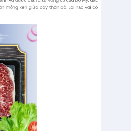
t cạnh và được cắt ra từ vòng cổ của bò Mỹ, đặc
gân mỏng xen giữa cây thăn bò. Lõi nạc vai có