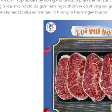
i vai bò – Top Blade hay còn gọi là lõi vai, là phần thịt bò sá
g ở loại thịt này là độ giòn rụm, ngọt thơm vì có những sợi 
en kỹ nạc rất đều và mịn tạo ra hương vị thơm ngậy mùi bơ.