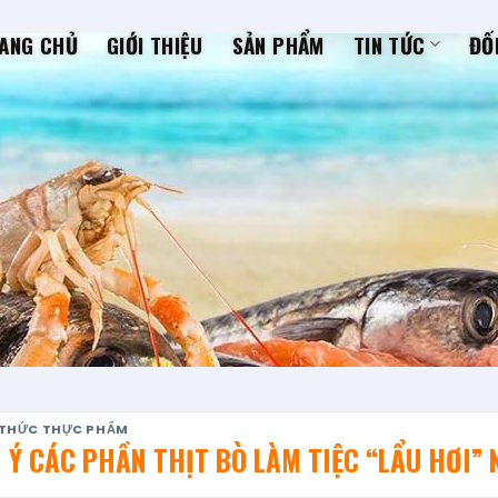
ANG CHỦ
GIỚI THIỆU
SẢN PHẨM
TIN TỨC
ĐỐ
 THỨC THỰC PHẨM
 Ý CÁC PHẦN THỊT BÒ LÀM TIỆC “LẨU HƠI” 