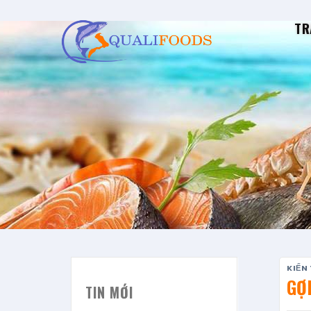
Skip
to
TR
content
KIẾN
GỢI
TIN MỚI