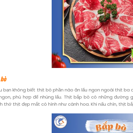
 bò
u bạn không biết thịt bò phần nào ăn lẩu ngon ngoài thịt ba 
 ngon, phù hợp để nhúng lẩu. Thịt bắp bò có những đường 
h thớ thịt đẹp mắt có hình như cánh hoa. Khi nấu chín, thịt b