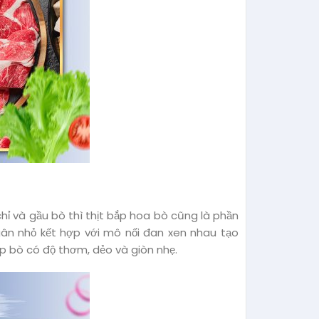
chỉ và gầu bò thì thịt bắp hoa bò cũng là phần
gân nhỏ kết hợp với mô nối đan xen nhau tạo
ắp bò có độ thơm, dẻo và giòn nhẹ.