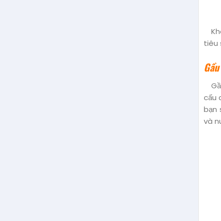
Kh
tiêu
Gầu
Gầ
cấu 
bạn 
và n