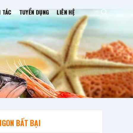
I TÁC
TUYỂN DỤNG
LIÊN HỆ
NGON BẤT BẠI