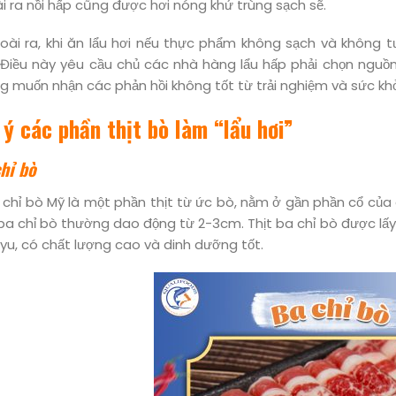
i ra nồi hấp cũng được hơi nóng khử trùng sạch sẽ.
oài ra, khi ăn lẩu hơi nếu thực phẩm không sạch và không tư
 Điều này yêu cầu chủ các nhà hàng lẩu hấp phải chọn ngu
g muốn nhận các phản hồi không tốt từ trải nghiệm và sức kh
 ý các phần thịt bò làm “lẩu hơi”
hỉ bò
 chỉ bò Mỹ là một phần thịt từ ức bò, nằm ở gần phần cổ của
ba chỉ bò thường dao động từ 2-3cm. Thịt ba chỉ bò được lấ
u, có chất lượng cao và dinh dưỡng tốt.