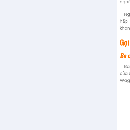
ngoà
Ng
hấp.
khôn
Gợi
Ba c
Ba
của 
Wagy