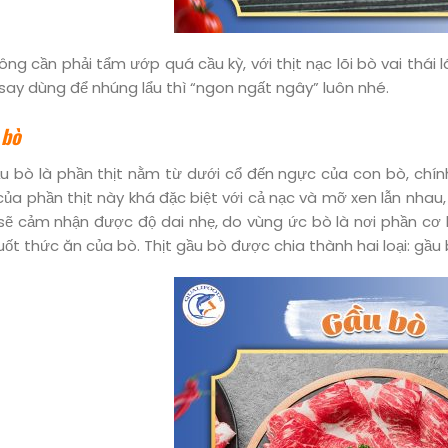
ông cần phải tẩm ướp quá cầu kỳ, với thịt nạc lõi bò vai thá
 say dùng để nhúng lẩu thì “ngon ngất ngây” luôn nhé.
 bò
u bò là phần thịt nằm từ dưới cổ đến ngực của con bò, chín
của phần thịt này khá đặc biệt với cả nạc và mỡ xen lẫn nhau, 
sẽ cảm nhận được độ dai nhẹ, do vùng ức bò là nơi phần cơ
uốt thức ăn của bò. Thịt gầu bò được chia thành hai loại: gầ