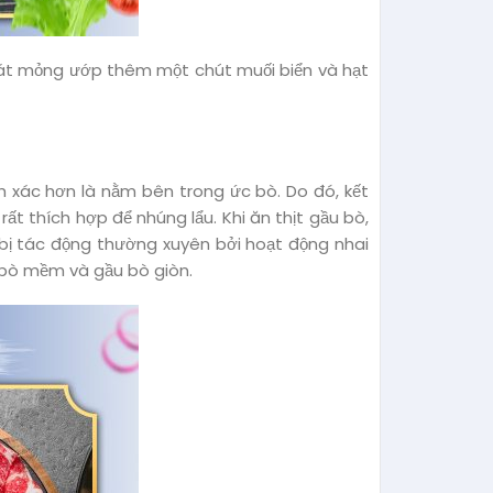
i lát mỏng ướp thêm một chút muối biển và hạt
h xác hơn là nằm bên trong ức bò. Do đó, kết
rất thích hợp để nhúng lẩu. Khi ăn thịt gầu bò,
 bị tác động thường xuyên bởi hoạt động nhai
u bò mềm và gầu bò giòn.