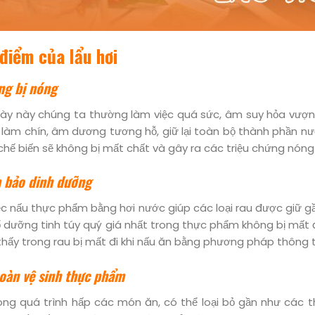
điểm của lẩu hơi
ng bị nóng
ày này chúng ta thường làm việc quá sức, âm suy hỏa vượn
 làm chín, âm dương tương hỗ, giữ lại toàn bộ thành phần nư
chế biến sẽ không bị mất chất và gây ra các triệu chứng nóng
 bảo dinh dưỡng
ệc nấu thực phẩm bằng hơi nước giúp các loại rau được giữ 
ổ dưỡng tinh túy quý giá nhất trong thực phẩm không bị mất 
thấy trong rau bị mất đi khi nấu ăn bằng phương pháp thông 
oàn vệ sinh thực phẩm
ong quá trình hấp các món ăn, có thể loại bỏ gần như các t