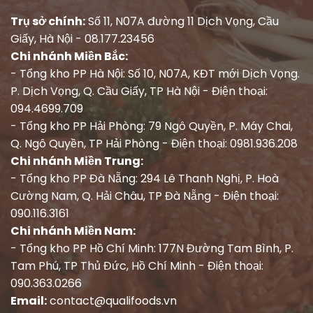
Trụ sở chính:
Số 11, N07A đường 11 Dịch Vọng, Cầu
Giấy, Hà Nội - 08.177.23456
Chi nhánh Miền Bắc:
- Tổng kho PP Hà Nội: Số 10, N07A, KĐT mới Dịch Vọng.
P. Dịch Vọng, Q. Cầu Giấy, TP Hà Nội - Điện thoại:
094.4699.709
- Tổng kho PP Hải Phòng: 79 Ngô Quyền, P. Máy Chai,
Q. Ngô Quyền, TP Hải Phòng - Điện thoại: 0981.936.208
Chi nhánh Miền Trung:
- Tổng kho PP Đà Nẵng: 294 Lê Thanh Nghị, P. Hoà
Cường Nam, Q. Hải Châu, TP Đà Nẵng - Điện thoại:
090.116.3161
Chi nhánh Miền Nam:
- Tổng kho PP Hồ Chí Minh: 177N Đường Tam Bình, P.
Tam Phú, TP Thủ Đức, Hồ Chí Minh - Điện thoại:
090.363.0266
Email:
contact@qualifoods.vn