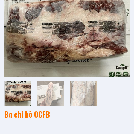
Add to
wishlist
Ba chỉ bò OCFB