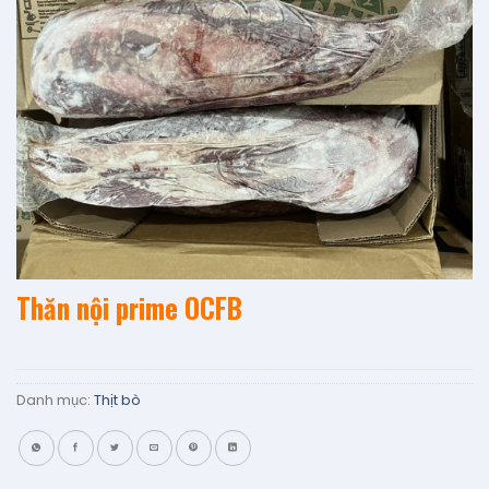
Add to
wishlist
Thăn nội prime OCFB
Danh mục:
Thịt bò