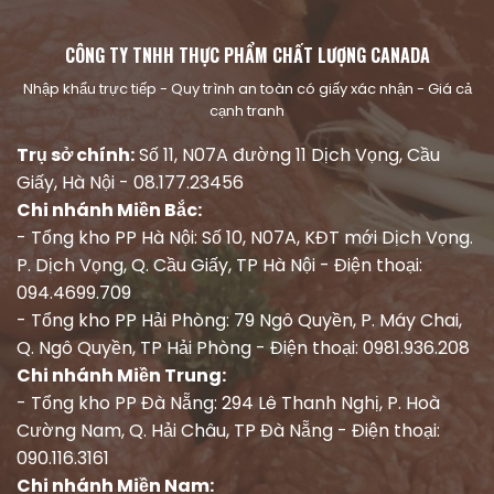
CÔNG TY TNHH THỰC PHẨM CHẤT LƯỢNG CANADA
Nhập khẩu trực tiếp - Quy trình an toàn có giấy xác nhận - Giá cả
cạnh tranh
Trụ sở chính:
Số 11, N07A đường 11 Dịch Vọng, Cầu
Giấy, Hà Nội - 08.177.23456
Chi nhánh Miền Bắc:
- Tổng kho PP Hà Nội: Số 10, N07A, KĐT mới Dịch Vọng.
P. Dịch Vọng, Q. Cầu Giấy, TP Hà Nội - Điện thoại:
094.4699.709
- Tổng kho PP Hải Phòng: 79 Ngô Quyền, P. Máy Chai,
Q. Ngô Quyền, TP Hải Phòng - Điện thoại: 0981.936.208
Chi nhánh Miền Trung:
- Tổng kho PP Đà Nẵng: 294 Lê Thanh Nghị, P. Hoà
Cường Nam, Q. Hải Châu, TP Đà Nẵng - Điện thoại:
090.116.3161
Chi nhánh Miền Nam: