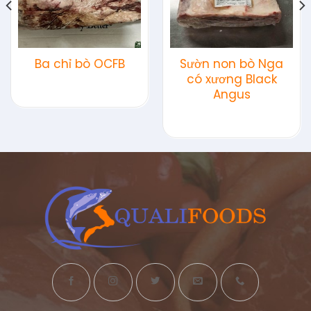
Ba chỉ bò OCFB
Sườn non bò Nga
có xương Black
Angus