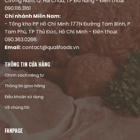
Cường Nam, Q. Hải Châu, TP Đà Nẵng - Điện thoại:
090.116.3161
Chi nhánh Miền Nam:
- Tổng kho PP Hồ Chí Minh: 177N Đường Tam Bình, P.
Tam Phú, TP Thủ Đức, Hồ Chí Minh - Điện thoại:
090.363.0266
Email:
contact@qualifoods.vn
THÔNG TIN CỬA HÀNG
Chính sách riêng tư
Thông tin giao hàng
Điều khoản sử dụng
Về chúng tôi
FANPAGE