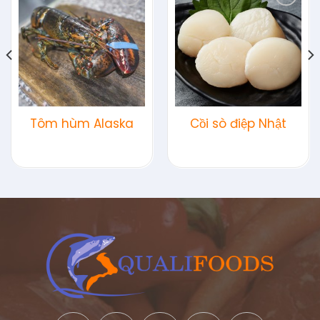
Add to
Add to
wishlist
wishlist
Tôm hùm Alaska
Cồi sò điệp Nhật