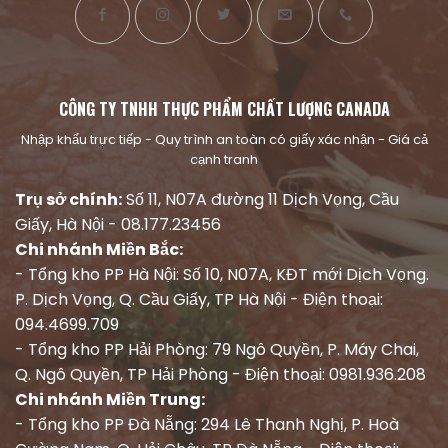
CÔNG TY TNHH THỰC PHẨM CHẤT LƯỢNG CANADA
Nhập khẩu trực tiếp - Quy trình an toàn có giấy xác nhận - Giá cả
cạnh tranh
Trụ sở chính:
Số 11, N07A đường 11 Dịch Vọng, Cầu
Giấy, Hà Nội - 08.177.23456
Chi nhánh Miền Bắc:
- Tổng kho PP Hà Nội: Số 10, N07A, KĐT mới Dịch Vọng.
P. Dịch Vọng, Q. Cầu Giấy, TP Hà Nội - Điện thoại:
094.4699.709
- Tổng kho PP Hải Phòng: 79 Ngô Quyền, P. Máy Chai,
Q. Ngô Quyền, TP Hải Phòng - Điện thoại: 0981.936.208
Chi nhánh Miền Trung:
- Tổng kho PP Đà Nẵng: 294 Lê Thanh Nghị, P. Hoà