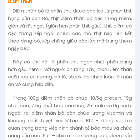
DIỀM THĂN
Diềm thăn bò là phần thit được pha lọc từ phần thịt
bụng của con Bò, thịt diềm thăn có đặc trưng mềm,
giòn và rất ngọt (giòn hơn phần thịt gầu), thịt diềm có
đặc trưng xếp ngói chéo, các mô thịt nạc liên kết
theo dạng bó, xếp chồng giữa các lớp mỡ bụng thơm
ngậy béo.
Đây có thể nói là phần thịt ngon nhất phần bụng
hơn gầu, nạm – với người phương Tây, món Diềm thăn
cuộn rau củ nướng, bỏ lò, steak áp chảo luôn là món
ăn vô cùng hấp dẫn.
Trong 100g diềm thăn bò chứa: 18.5g protein, 19g
chất béo, 7.5g chất béo bão hòa, 251 calo và 0g carb.
Ngoài ra, diềm thăn bò còn chứa lượng vitamin và
khoáng chất tuyệt vời: Vitamin B12 – đóng vai trò
quan trọng trong việc hình thành tế bào máu và chức
năng của não. Sắt – chiếm hàm lượng cao, được hấp