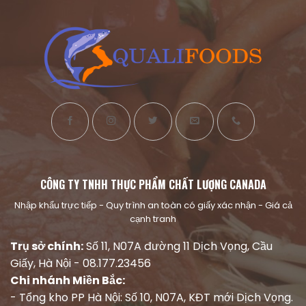
CÔNG TY TNHH THỰC PHẨM CHẤT LƯỢNG CANADA
Nhập khẩu trực tiếp - Quy trình an toàn có giấy xác nhận - Giá cả
cạnh tranh
Trụ sở chính:
Số 11, N07A đường 11 Dịch Vọng, Cầu
Giấy, Hà Nội - 08.177.23456
Chi nhánh Miền Bắc:
- Tổng kho PP Hà Nội: Số 10, N07A, KĐT mới Dịch Vọng.