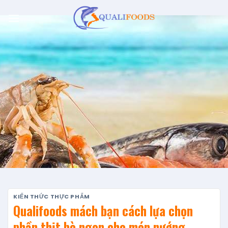
Skip
to
content
KIẾN THỨC THỰC PHẨM
Qualifoods mách bạn cách lựa chọn
phần thịt bò ngon cho món nướng