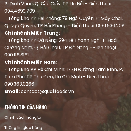
P. Dịch Vọng, Q. Cầu Giấy, TP Hà Nội - Điện thoại:
094.4699.709
- Tổng kho PP Hải Phòng: 79 Ngô Quyền, P. Máy Chai,
Q. Ngô Quyền, TP Hải Phòng - Điện thoại: 0981.936.208
Chi nhánh Miền Trung:
- Tổng kho PP Đà Nẵng: 294 Lê Thanh Nghị, P. Hoà
Cường Nam, Q. Hải Châu, TP Đà Nẵng - Điện thoại:
090.116.3161
Chi nhánh Miền Nam:
- Tổng kho PP Hồ Chí Minh: 177N Đường Tam Bình, P.
Tam Phú, TP Thủ Đức, Hồ Chí Minh - Điện thoại:
090.363.0266
Email:
contact@qualifoods.vn
THÔNG TIN CỬA HÀNG
Chính sách riêng tư
Thông tin giao hàng