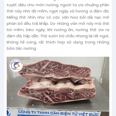
tuyệt diệu cho món nướng, người ta ưa chuộng phần
thịt này nhờ độ mềm, ngọt ngậy và hương vị đậm đà.
Miếng thịt nhìn như có các vân hoa bởi dải nạc mỡ
phân bố đều trải khắp. Do những vân mỡ này mà thịt
bò mềm, béo ngậy, khi nướng ăn, nướng thịt ứa ra
đậm đà, hấp dẫn. Thịt sườn bò chắc nhưng lại rất ngọt,
không hề cứng, rất thích hợp sử dụng trong những
bữa tiệc nướng.