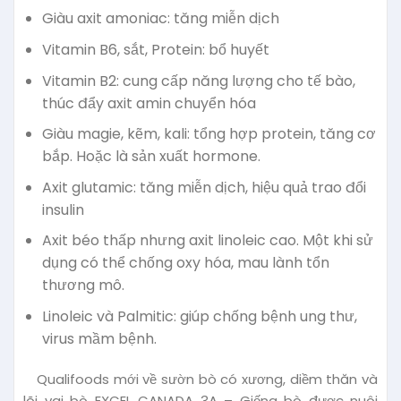
Giàu axit amoniac: tăng miễn dịch
Vitamin B6, sắt, Protein: bổ huyết
Vitamin B2: cung cấp năng lượng cho tế bào,
thúc đẩy axit amin chuyển hóa
Giàu magie, kẽm, kali: tổng hợp protein, tăng cơ
bắp. Hoặc là sản xuất hormone.
Axit glutamic: tăng miễn dịch, hiệu quả trao đổi
insulin
Axit béo thấp nhưng axit linoleic cao. Một khi sử
dụng có thể chống oxy hóa, mau lành tổn
thương mô.
Linoleic và Palmitic: giúp chống bệnh ung thư,
virus mầm bệnh.
Qualifoods mới về sườn bò có xương, diềm thăn và
lõi vai bò EXCEL CANADA 3A – Giống bò được nuôi