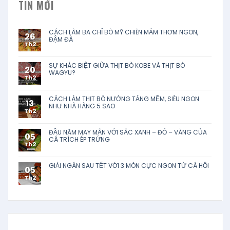
TIN MỚI
CÁCH LÀM BA CHỈ BÒ MỸ CHIÊN MẮM THƠM NGON,
26
ĐẬM ĐÀ
Th2
SỰ KHÁC BIỆT GIỮA THỊT BÒ KOBE VÀ THỊT BÒ
20
WAGYU?
Th2
CÁCH LÀM THỊT BÒ NƯỚNG TẢNG MỀM, SIÊU NGON
13
NHƯ NHÀ HÀNG 5 SAO
Th2
ĐẦU NĂM MAY MẮN VỚI SẮC XANH – ĐỎ – VÀNG CỦA
05
CÁ TRÍCH ÉP TRỨNG
Th2
GIẢI NGÁN SAU TẾT VỚI 3 MÓN CỰC NGON TỪ CÁ HỒI
05
Th2