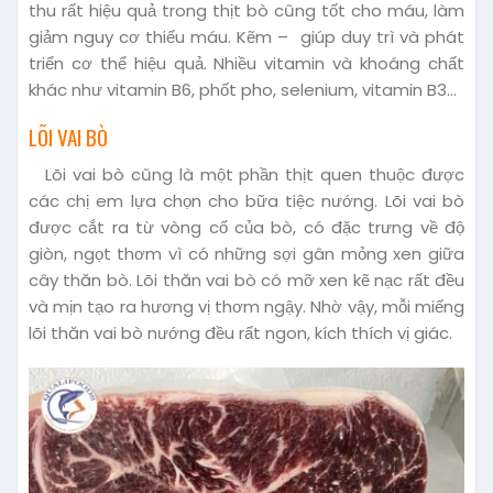
thu rất hiệu quả trong thịt bò cũng tốt cho máu, làm
giảm nguy cơ thiếu máu. Kẽm – giúp duy trì và phát
triển cơ thể hiệu quả. Nhiều vitamin và khoáng chất
khác như vitamin B6, phốt pho, selenium, vitamin B3…
LÕI VAI BÒ
Lõi vai bò cũng là một phần thịt quen thuộc được
các chị em lựa chọn cho bữa tiệc nướng. Lõi vai bò
được cắt ra từ vòng cổ của bò, có đặc trưng về độ
giòn, ngọt thơm vì có những sợi gân mỏng xen giữa
cây thăn bò. Lõi thăn vai bò có mỡ xen kẽ nạc rất đều
và mịn tạo ra hương vị thơm ngậy. Nhờ vậy, mỗi miếng
lõi thăn vai bò nướng đều rất ngon, kích thích vị giác.